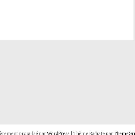
ièrement propulsé par
WordPress
|
Thème Radiate par
ThemeGri